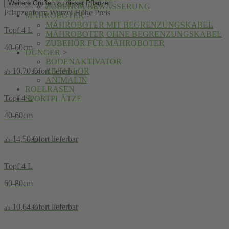
Weitere Größen zu dieser Pflanze
ZUBEHÖR BEWÄSSERUNG
Pflanzenform
Wurzel
Höhe
Preis
MÄHROBOTER
>
MÄHROBOTER MIT BEGRENZUNGSKABEL
Topf 4 L
MÄHROBOTER OHNE BEGRENZUNGSKABEL
ZUBEHÖR FÜR MÄHROBOTER
40-60cm
DÜNGER
>
BODENAKTIVATOR
10,70
€
sofort lieferbar
RASAFLOR
ab
ANIMALIN
ROLLRASEN
Topf 4 L
SPORTPLÄTZE
40-60cm
14,50
€
sofort lieferbar
ab
Topf 4 L
60-80cm
10,64
€
sofort lieferbar
ab