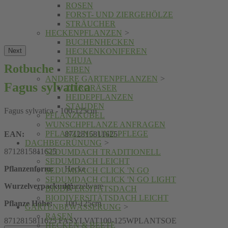
ROSEN
FORST- UND ZIERGEHÖLZE
STRÄUCHER
HECKENPFLANZEN
>
BUCHENHECKEN
Next
HECKENKONIFEREN
THUJA
Rotbuche
EIBEN
ANDERE GARTENPFLANZEN
>
Fagus sylvatica
ZIERGRÄSER
HEIDEPFLANZEN
STAUDEN
Fagus sylvatica - 100-125cm
PFLANZKÜBEL
WUNSCHPFLANZE ANFRAGEN
PFLANZUNG UND PFLEGE
EAN:
8712815811625
DACHBEGRÜNUNG
>
8712815811625
SEDUMDACH TRADITIONELL
SEDUMDACH LEICHT
Pflanzenform:
Hecke
SEDUMDACH CLICK 'N GO
SEDUMDACH CLICK 'N GO LIGHT
Wurzelverpackung:
Wurzelware
BIODIVERSITÄTSDACH
BIODIVERSITÄTSDACH LEICHT
Pflanze Höhe:
100-125cm
GARTENBEWÄSSERUNG
>
RASEN
8712815811625
FASYLVAT100-125WPLANTSOE
HECKEN & BEETE