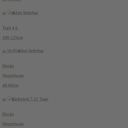
sofort lieferbar
€
ab
Topf 4 L
100-125cm
16,05
€
sofort lieferbar
ab
Hecke
Wurzelware
40-60cm
Lieferzeit 7-21 Tage
€
ab
Hecke
Wurzelware