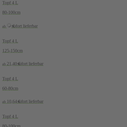
Topf 4 L
80-100cm
sofort lieferbar
€
ab
Topf 4 L
125-150cm
21,40
€
sofort lieferbar
ab
Topf 4 L
60-80cm
10,64
€
sofort lieferbar
ab
Topf 4 L
80-100cm