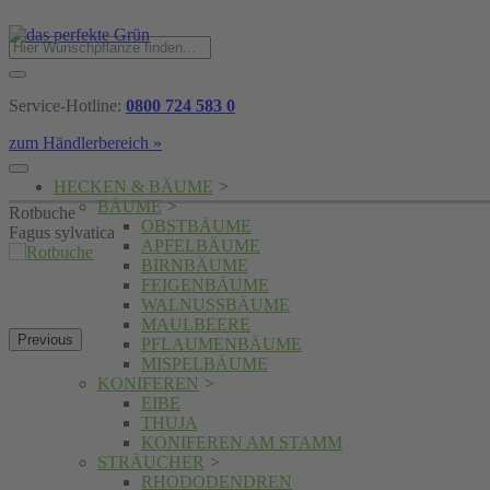
Service-Hotline:
0800 724 583 0
zum Händlerbereich »
HECKEN & BÄUME
>
BÄUME
>
Rotbuche
OBSTBÄUME
Fagus sylvatica
APFELBÄUME
BIRNBÄUME
FEIGENBÄUME
WALNUSSBÄUME
MAULBEERE
Previous
PFLAUMENBÄUME
MISPELBÄUME
KONIFEREN
>
EIBE
THUJA
KONIFEREN AM STAMM
STRÄUCHER
>
RHODODENDREN