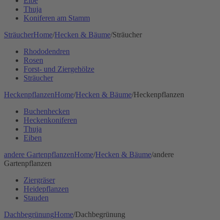
Eibe
Thuja
Koniferen am Stamm
Sträucher
Home
/
Hecken & Bäume
/
Sträucher
Rhododendren
Rosen
Forst- und Ziergehölze
Sträucher
Heckenpflanzen
Home
/
Hecken & Bäume
/
Heckenpflanzen
Buchenhecken
Heckenkoniferen
Thuja
Eiben
andere Gartenpflanzen
Home
/
Hecken & Bäume
/
andere
Gartenpflanzen
Ziergräser
Heidepflanzen
Stauden
Dachbegrünung
Home
/
Dachbegrünung