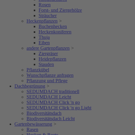
Rosen
Forst- und Ziergehölze
Sträucher
Heckenpflanzen
>
Buchenhecken
Heckenkoniferen
Thuja
Eiben
andere Gartenpflanzen
>
Ziergräser
Heidepflanzen
Stauden
Pflanzkübel
Wunschpflanze anfragen
Pflanzung und Pflege
Dachbegrünung
>
SEDUMDACH traditionell
SEDUMDACH Leicht
SEDUMDACH Click 'n go
SEDUMDACH Click 'n go Light
Biodiversitätsdach
Biodiversitätsdach Leicht
Gartenbewässerung
>
Rasen
Hecken & Beete