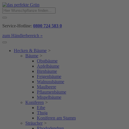
Service-Hotline:
0800 724 583 0
zum Händlerbereich »
Hecken & Bäume
>
Bäume
>
Obstbäume
Apfelbäume
Birnbäume
Feigenbäume
Walnussbäume
Maulbeere
Pflaumenbäume
Mispelbäume
Koniferen
>
Eibe
Thuja
Koniferen am Stamm
Sträucher
>
Rhododendren