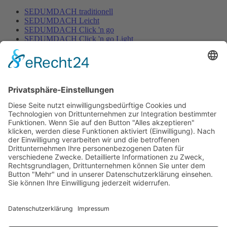
SEDUMDACH traditionell
SEDUMDACH Leicht
SEDUMDACH Click 'n go
SEDUMDACH Click 'n go Light
Biodiversitätsdach
Biodiversitätsdach Leicht
Gartenbewässerung
Home
/
Gartenbewässerung
Rasen
Hecken & Beete
Zubehör Bewässerung
Mähroboter
Home
/
Mähroboter
Mähroboter mit Begrenzungskabel
Mähroboter ohne Begrenzungskabel
Zubehör für Mähroboter
Dünger
Home
/
Dünger
Bodenaktivator
Rasaflor
Animalin