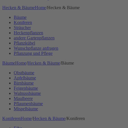
Hecken & Bäume
Home
/
Hecken & Bäume
Bäume
Koniferen
Sträucher
Heckenpflanzen
andere Gartenpflanzen
Pflanzkübel
Wunschpflanze anfragen
Pflanzung und Pflege
Bäume
Home
/
Hecken & Bäume
/
Bäume
Obstbäume
Apfelbäume
Birnbäume
Feigenbäume
Walnussbäume
Maulbeere
Pflaumenbäume
Mispelbäume
Koniferen
Home
/
Hecken & Bäume
/
Koniferen