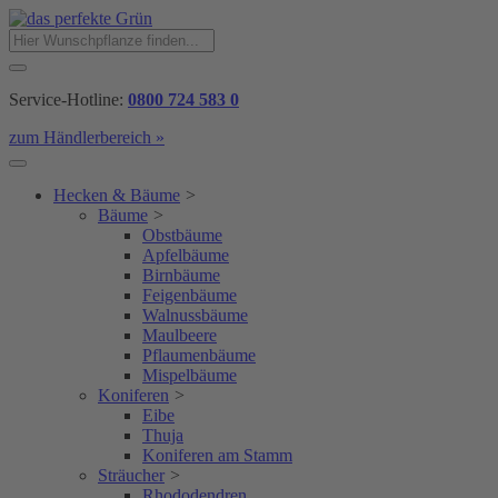
Service-Hotline:
0800 724 583 0
zum Händlerbereich »
Hecken & Bäume
>
Bäume
>
Obstbäume
Apfelbäume
Birnbäume
Feigenbäume
Walnussbäume
Maulbeere
Pflaumenbäume
Mispelbäume
Koniferen
>
Eibe
Thuja
Koniferen am Stamm
Sträucher
>
Rhododendren