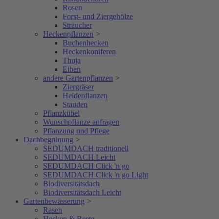
Rosen
Forst- und Ziergehölze
Sträucher
Heckenpflanzen
>
Buchenhecken
Heckenkoniferen
Thuja
Eiben
andere Gartenpflanzen
>
Ziergräser
Heidepflanzen
Stauden
Pflanzkübel
Wunschpflanze anfragen
Pflanzung und Pflege
Dachbegrünung
>
SEDUMDACH traditionell
SEDUMDACH Leicht
SEDUMDACH Click 'n go
SEDUMDACH Click 'n go Light
Biodiversitätsdach
Biodiversitätsdach Leicht
Gartenbewässerung
>
Rasen
Hecken & Beete