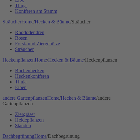
Thuja
Koniferen am Stamm
Sträucher
Home
/
Hecken & Bäume
/
Sträucher
Rhododendren
Rosen
Forst- und Ziergehölze
Sträucher
Heckenpflanzen
Home
/
Hecken & Bäume
/
Heckenpflanzen
Buchenhecken
Heckenkoniferen
Thuja
Eiben
andere Gartenpflanzen
Home
/
Hecken & Bäume
/
andere
Gartenpflanzen
Ziergräser
Heidepflanzen
Stauden
Dachbegrünung
Home
/
Dachbegrünung