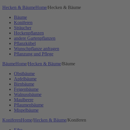
Hecken & Bäume
Home
/
Hecken & Bäume
Bäume
Koniferen
Sträucher
Heckenpflanzen
andere Gartenpflanzen
Pflanzkübel
Wunschpflanze anfragen
Pflanzung und Pflege
Bäume
Home
/
Hecken & Bäume
/
Bäume
Obstbäume
Apfelbäume
Birnbäume
Feigenbäume
Walnussbäume
Maulbeere
Pflaumenbäume
Mispelbäume
Koniferen
Home
/
Hecken & Bäume
/
Koniferen
Eibe