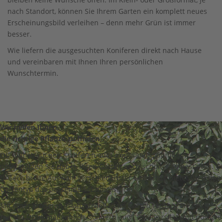
nach Standort, können Sie Ihrem Garten ein komplett neues
Erscheinungsbild verleihen – denn mehr Grün ist immer
besser.
Wie liefern die ausgesuchten Koniferen direkt nach Hause
und vereinbaren mit Ihnen Ihren persönlichen
Wunschtermin.
Wir helfen Ihnen,
die richtige Pflanze zu finden
Ob Blühsträucher, Koniferen oder imposante Bäume, wir
unterstützen Sie dabei, Ihren Garten noch schöner zu gestalten.
Unsere breite Auswahl verschiedenster Gewächse bietet für jeden
Gartentyp das passende Schmuckstück.
Mit einer größeren Pflanzenvielfalt im Garten fördern Sie nicht
nur die Optik maßgeblich, sondern auch Biodiversität und positive