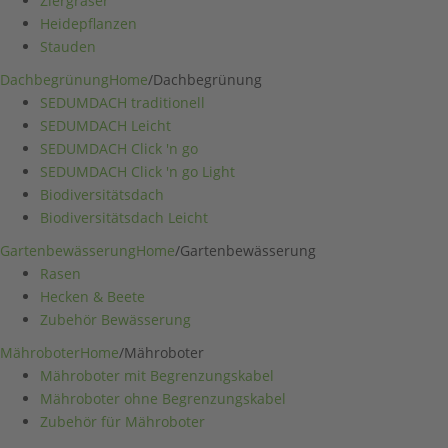
Ziergräser
Heidepflanzen
Stauden
Dachbegrünung
Home
/
Dachbegrünung
SEDUMDACH traditionell
SEDUMDACH Leicht
SEDUMDACH Click 'n go
SEDUMDACH Click 'n go Light
Biodiversitätsdach
Biodiversitätsdach Leicht
Gartenbewässerung
Home
/
Gartenbewässerung
Rasen
Hecken & Beete
Zubehör Bewässerung
Mähroboter
Home
/
Mähroboter
Mähroboter mit Begrenzungskabel
Mähroboter ohne Begrenzungskabel
Zubehör für Mähroboter