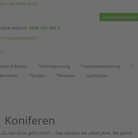
rvice-Hotline:
0800 724 583 0
m Händlerbereich »
>
>
>
ecken & Bäume
Dachbegrünung
Gartenbewässerung
>
>
ähroboter
Dünger
Rollrasen
Sportplätze
Koniferen
„Zu viel Grün geht nicht“ – Das denken vor allem jene, die gerne