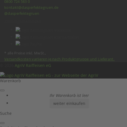
0800 724 583 0
kontakt@dasperfektegruen.de
@dasperfektegruen
Zahlungsmethoden
* alle Preise inkl. MwSt.,
Versandkosten variieren je nach Produktgruppe und Lieferant.
© 2026
AgriV Raiffeisen eG
Warenkorb
Ihr Warenkorb ist leer
weiter einkaufen
Suche