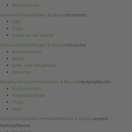
Mispelbäume
Koniferen
Home
/
Hecken & Bäume
/
Koniferen
Eibe
Thuja
Koniferen am Stamm
Sträucher
Home
/
Hecken & Bäume
/
Sträucher
Rhododendren
Rosen
Forst- und Ziergehölze
Sträucher
Heckenpflanzen
Home
/
Hecken & Bäume
/
Heckenpflanzen
Buchenhecken
Heckenkoniferen
Thuja
Eiben
andere Gartenpflanzen
Home
/
Hecken & Bäume
/
andere
Gartenpflanzen