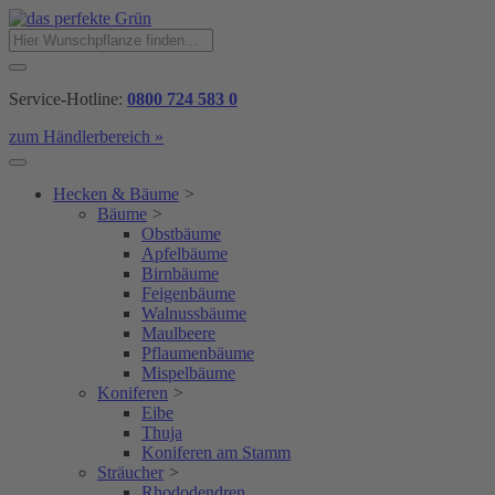
Service-Hotline:
0800 724 583 0
zum Händlerbereich »
Hecken & Bäume
>
Bäume
>
Obstbäume
Apfelbäume
Birnbäume
Feigenbäume
Walnussbäume
Maulbeere
Pflaumenbäume
Mispelbäume
Koniferen
>
Eibe
Thuja
Koniferen am Stamm
Sträucher
>
Rhododendren