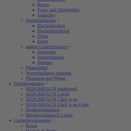
Rosen
Forst- und Ziergehölze
Sträucher
Heckenpflanzen
>
Buchenhecken
Heckenkoniferen
Thuja
Eiben
andere Gartenpflanzen
>
Ziergräser
Heidepflanzen
Stauden
Pflanzkübel
Wunschpflanze anfragen
Pflanzung und Pflege
Dachbegrünung
>
SEDUMDACH traditionell
SEDUMDACH Leicht
SEDUMDACH Click 'n go
SEDUMDACH Click 'n go Light
Biodiversitätsdach
Biodiversitätsdach Leicht
Gartenbewässerung
>
Rasen
Hecken & Beete