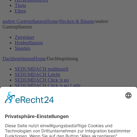
Thuja
Eiben
andere Gartenpflanzen
Home
/
Hecken & Bäume
/
andere
Gartenpflanzen
Ziergräser
Heidepflanzen
Stauden
Dachbegrünung
Home
/
Dachbegrünung
SEDUMDACH traditionell
SEDUMDACH Leicht
SEDUMDACH Click 'n go
SEDUMDACH Click 'n go Light
Biodiversitätsdach
Biodiversitätsdach Leicht
Gartenbewässerung
Home
/
Gartenbewässerung
Rasen
Hecken & Beete
Zubehör Bewässerung