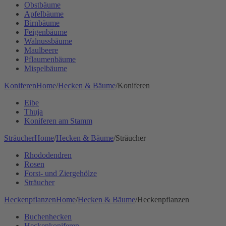
Obstbäume
Apfelbäume
Birnbäume
Feigenbäume
Walnussbäume
Maulbeere
Pflaumenbäume
Mispelbäume
Koniferen
Home
/
Hecken & Bäume
/
Koniferen
Eibe
Thuja
Koniferen am Stamm
Sträucher
Home
/
Hecken & Bäume
/
Sträucher
Rhododendren
Rosen
Forst- und Ziergehölze
Sträucher
Heckenpflanzen
Home
/
Hecken & Bäume
/
Heckenpflanzen
Buchenhecken
Heckenkoniferen