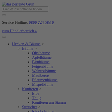
Service-Hotline:
0800 724 583 0
zum Händlerbereich »
Hecken & Bäume
>
Bäume
>
Obstbäume
Apfelbäume
Birnbäume
Feigenbäume
Walnussbäume
Maulbeere
Pflaumenbäume
Mispelbäume
Koniferen
>
Eibe
Thuja
Koniferen am Stamm
Sträucher
>
Rhododendren