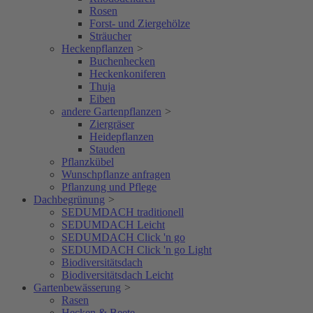
Rosen
Forst- und Ziergehölze
Sträucher
Heckenpflanzen
>
Buchenhecken
Heckenkoniferen
Thuja
Eiben
andere Gartenpflanzen
>
Ziergräser
Heidepflanzen
Stauden
Pflanzkübel
Wunschpflanze anfragen
Pflanzung und Pflege
Dachbegrünung
>
SEDUMDACH traditionell
SEDUMDACH Leicht
SEDUMDACH Click 'n go
SEDUMDACH Click 'n go Light
Biodiversitätsdach
Biodiversitätsdach Leicht
Gartenbewässerung
>
Rasen
Hecken & Beete