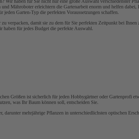
 Wir haben für Sie nicht nur eine große Auswahl verschiedenster Pflan
und Mähroboter erleichtern die Gartenarbeit enorm und helfen dabei, 
ür jeden Garten-Typ die perfekten Voraussetzungen schaffen.
r zu verpacken, damit sie zu dem für Sie perfekten Zeitpunkt bei Ihnen
r haben für jedes Budget die perfekte Auswahl.
lichen Größen ist sicherlich für jeden Hobbygärtner oder Gartenprofi
utzen, was Ihr Baum können soll, entscheiden Sie.
er, darunter mehrjährige Pflanzen in unterschiedlichsten optischen Er