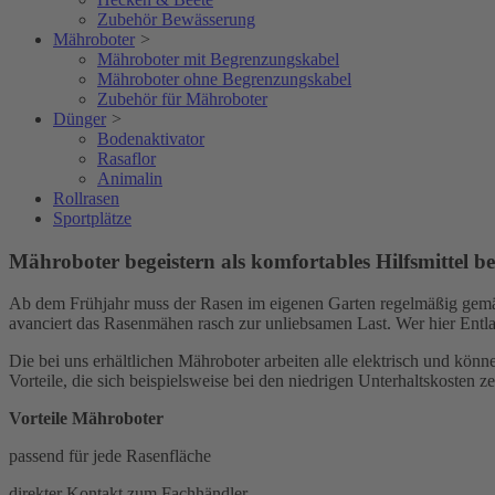
Zubehör Bewässerung
Mähroboter
>
Mähroboter mit Begrenzungskabel
Mähroboter ohne Begrenzungskabel
Zubehör für Mähroboter
Dünger
>
Bodenaktivator
Rasaflor
Animalin
Rollrasen
Sportplätze
Mähroboter begeistern als komfortables Hilfsmittel be
Ab dem Frühjahr muss der Rasen im eigenen Garten regelmäßig gemäht 
avanciert das Rasenmähen rasch zur unliebsamen Last. Wer hier Entla
Die bei uns erhältlichen Mähroboter arbeiten alle elektrisch und k
Vorteile, die sich beispielsweise bei den niedrigen Unterhaltskosten z
Vorteile Mähroboter
passend für jede Rasenfläche
direkter Kontakt zum Fachhändler