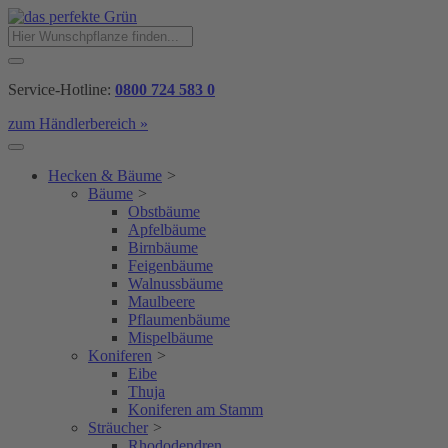
Service-Hotline:
0800 724 583 0
zum Händlerbereich »
Hecken & Bäume
>
Bäume
>
Obstbäume
Apfelbäume
Birnbäume
Feigenbäume
Walnussbäume
Maulbeere
Pflaumenbäume
Mispelbäume
Koniferen
>
Eibe
Thuja
Koniferen am Stamm
Sträucher
>
Rhododendren