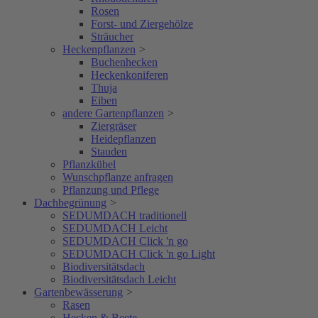
Rosen
Forst- und Ziergehölze
Sträucher
Heckenpflanzen
>
Buchenhecken
Heckenkoniferen
Thuja
Eiben
andere Gartenpflanzen
>
Ziergräser
Heidepflanzen
Stauden
Pflanzkübel
Wunschpflanze anfragen
Pflanzung und Pflege
Dachbegrünung
>
SEDUMDACH traditionell
SEDUMDACH Leicht
SEDUMDACH Click 'n go
SEDUMDACH Click 'n go Light
Biodiversitätsdach
Biodiversitätsdach Leicht
Gartenbewässerung
>
Rasen
Hecken & Beete