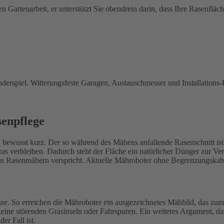
en Gartenarbeit, er unterstützt Sie obendrein darin, dass Ihre Rasenfläc
derspiel. Witterungsfeste Garagen, Austauschmesser und Installations-
senpflege
 bewusst kurz. Der so während des Mähens anfallende Rasenschnitt ist d
as verbleiben. Dadurch steht der Fläche ein natürlicher Dünger zur 
n Rasenmähern verspricht. Aktuelle Mähroboter ohne Begrenzungskabel 
. So erreichen die Mähroboter ein ausgezeichnetes Mähbild, das zum e
ine störenden Grasinseln oder Fahrspuren. Ein weiteres Argument, das 
er Fall ist.