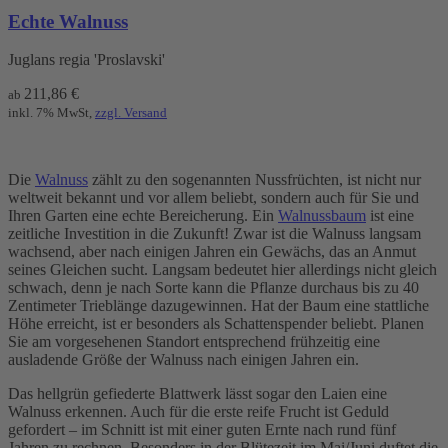
Echte Walnuss
Juglans regia 'Proslavski'
211,86
€
ab
inkl. 7% MwSt,
zzgl. Versand
Die
Walnuss
zählt zu den sogenannten Nussfrüchten, ist nicht nur
weltweit bekannt und vor allem beliebt, sondern auch für Sie und
Ihren Garten eine echte Bereicherung. Ein
Walnussbaum
ist eine
zeitliche Investition in die Zukunft! Zwar ist die Walnuss langsam
wachsend, aber nach einigen Jahren ein Gewächs, das an Anmut
seines Gleichen sucht. Langsam bedeutet hier allerdings nicht gleich
schwach, denn je nach Sorte kann die Pflanze durchaus bis zu 40
Zentimeter Trieblänge dazugewinnen. Hat der Baum eine stattliche
Höhe erreicht, ist er besonders als Schattenspender beliebt. Planen
Sie am vorgesehenen Standort entsprechend frühzeitig eine
ausladende Größe der Walnuss nach einigen Jahren ein.
Das hellgrün gefiederte Blattwerk lässt sogar den Laien eine
Walnuss erkennen. Auch für die erste reife Frucht ist Geduld
gefordert – im Schnitt ist mit einer guten Ernte nach rund fünf
Jahren zu rechnen. Besonders in der Blütezeit im Mai/Juni duftet die