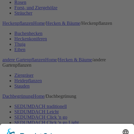
Rosen
Forst- und Ziergehölze
Sträucher
Heckenpflanzen
Home
/
Hecken & Bäume
/
Heckenpflanzen
Buchenhecken
Heckenkoniferen
Thuja
Eiben
andere Gartenpflanzen
Home
/
Hecken & Bäume
/
andere
Gartenpflanzen
Ziergräser
Heidepflanzen
Stauden
Dachbegrünung
Home
/
Dachbegrünung
SEDUMDACH traditionell
SEDUMDACH Leicht
SEDUMDACH Click 'n go
SEDUMDACH Click 'n go Light
Biodiversitätsdach
Biodiversitätsdach Leicht