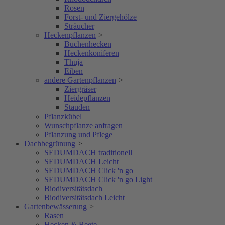
Rosen
Forst- und Ziergehölze
Sträucher
Heckenpflanzen
>
Buchenhecken
Heckenkoniferen
Thuja
Eiben
andere Gartenpflanzen
>
Ziergräser
Heidepflanzen
Stauden
Pflanzkübel
Wunschpflanze anfragen
Pflanzung und Pflege
Dachbegrünung
>
SEDUMDACH traditionell
SEDUMDACH Leicht
SEDUMDACH Click 'n go
SEDUMDACH Click 'n go Light
Biodiversitätsdach
Biodiversitätsdach Leicht
Gartenbewässerung
>
Rasen
Hecken & Beete