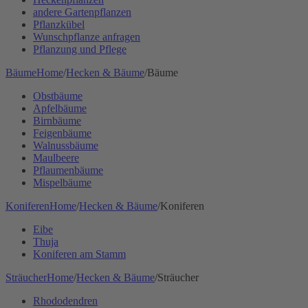
andere Gartenpflanzen
Pflanzkübel
Wunschpflanze anfragen
Pflanzung und Pflege
Bäume
Home
/
Hecken & Bäume
/
Bäume
Obstbäume
Apfelbäume
Birnbäume
Feigenbäume
Walnussbäume
Maulbeere
Pflaumenbäume
Mispelbäume
Koniferen
Home
/
Hecken & Bäume
/
Koniferen
Eibe
Thuja
Koniferen am Stamm
Sträucher
Home
/
Hecken & Bäume
/
Sträucher
Rhododendren