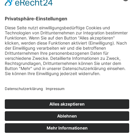
Gartenbewässerung
Home
/
Gartenbewässerung
Rasen
Hecken & Beete
Zubehör Bewässerung
Mähroboter
Home
/
Mähroboter
Mähroboter mit Begrenzungskabel
Mähroboter ohne Begrenzungskabel
Zubehör für Mähroboter
Dünger
Home
/
Dünger
Bodenaktivator
Rasaflor
Animalin
Kundenkonto
Kundenkonto
E-Mail / Benutzername:
Passwort: