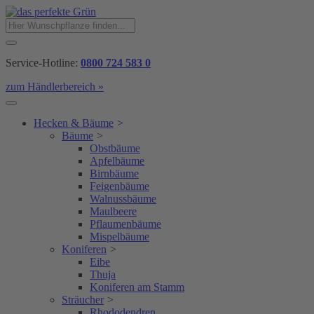
Service-Hotline:
0800 724 583 0
zum Händlerbereich »
Hecken & Bäume
>
Bäume
>
Obstbäume
Apfelbäume
Birnbäume
Feigenbäume
Walnussbäume
Maulbeere
Pflaumenbäume
Mispelbäume
Koniferen
>
Eibe
Thuja
Koniferen am Stamm
Sträucher
>
Rhododendren