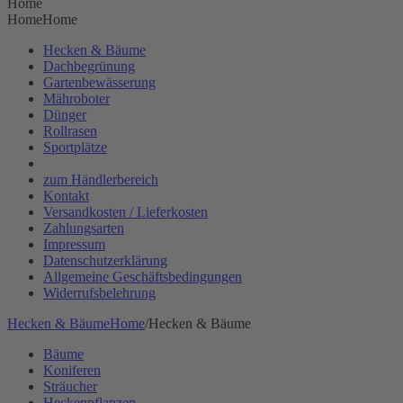
Home
Home
Home
Hecken & Bäume
Dachbegrünung
Gartenbewässerung
Mähroboter
Dünger
Rollrasen
Sportplätze
zum Händlerbereich
Kontakt
Versandkosten / Lieferkosten
Zahlungsarten
Impressum
Datenschutzerklärung
Allgemeine Geschäftsbedingungen
Widerrufsbelehrung
Hecken & Bäume
Home
/
Hecken & Bäume
Bäume
Koniferen
Sträucher
Heckenpflanzen