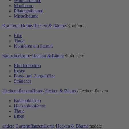
Walnussbäume
Maulbeere
Pflaumenbäume
Mispelbäume
Koniferen
Home
/
Hecken & Bäume
/
Koniferen
Eibe
Thuja
Koniferen am Stamm
Sträucher
Home
/
Hecken & Bäume
/
Sträucher
Rhododendren
Rosen
Forst- und Ziergehölze
Sträucher
Heckenpflanzen
Home
/
Hecken & Bäume
/
Heckenpflanzen
Buchenhecken
Heckenkoniferen
Thuja
Eiben
andere Gartenpflanzen
Home
/
Hecken & Bäume
/
andere