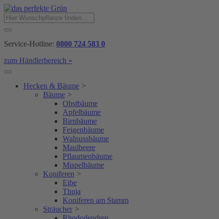
Service-Hotline:
0800 724 583 0
zum Händlerbereich »
Hecken & Bäume
>
Bäume
>
Obstbäume
Apfelbäume
Birnbäume
Feigenbäume
Walnussbäume
Maulbeere
Pflaumenbäume
Mispelbäume
Koniferen
>
Eibe
Thuja
Koniferen am Stamm
Sträucher
>
Rhododendren