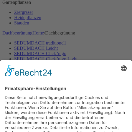
Gartenpflanzen
Ziergräser
Heidepflanzen
Stauden
Dachbegrünung
Home
/
Dachbegrünung
SEDUMDACH traditionell
SEDUMDACH Leicht
SEDUMDACH Click 'n go
SEDUMDACH Click 'n go Light
Biodiversitätsdach
Biodiversitätsdach Leicht
Gartenbewässerung
Home
/
Gartenbewässerung
Rasen
Hecken & Beete
Zubehör Bewässerung
Mähroboter
Home
/
Mähroboter
Mähroboter mit Begrenzungskabel
Mähroboter ohne Begrenzungskabel
Zubehör für Mähroboter