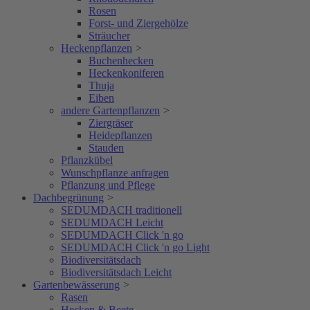
Rosen
Forst- und Ziergehölze
Sträucher
Heckenpflanzen
>
Buchenhecken
Heckenkoniferen
Thuja
Eiben
andere Gartenpflanzen
>
Ziergräser
Heidepflanzen
Stauden
Pflanzkübel
Wunschpflanze anfragen
Pflanzung und Pflege
Dachbegrünung
>
SEDUMDACH traditionell
SEDUMDACH Leicht
SEDUMDACH Click 'n go
SEDUMDACH Click 'n go Light
Biodiversitätsdach
Biodiversitätsdach Leicht
Gartenbewässerung
>
Rasen
Hecken & Beete