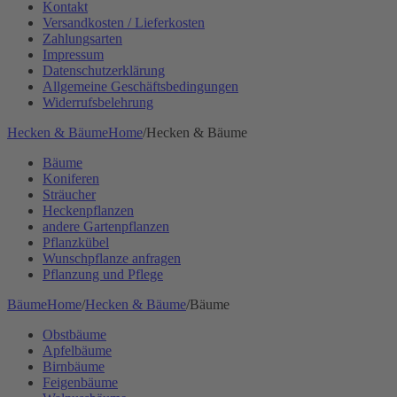
Kontakt
Versandkosten / Lieferkosten
Zahlungsarten
Impressum
Datenschutzerklärung
Allgemeine Geschäftsbedingungen
Widerrufsbelehrung
Hecken & Bäume
Home
/
Hecken & Bäume
Bäume
Koniferen
Sträucher
Heckenpflanzen
andere Gartenpflanzen
Pflanzkübel
Wunschpflanze anfragen
Pflanzung und Pflege
Bäume
Home
/
Hecken & Bäume
/
Bäume
Obstbäume
Apfelbäume
Birnbäume
Feigenbäume