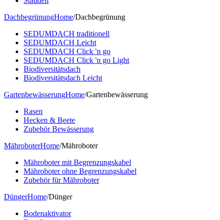
Stauden
Dachbegrünung
Home
/
Dachbegrünung
SEDUMDACH traditionell
SEDUMDACH Leicht
SEDUMDACH Click 'n go
SEDUMDACH Click 'n go Light
Biodiversitätsdach
Biodiversitätsdach Leicht
Gartenbewässerung
Home
/
Gartenbewässerung
Rasen
Hecken & Beete
Zubehör Bewässerung
Mähroboter
Home
/
Mähroboter
Mähroboter mit Begrenzungskabel
Mähroboter ohne Begrenzungskabel
Zubehör für Mähroboter
Dünger
Home
/
Dünger
Bodenaktivator