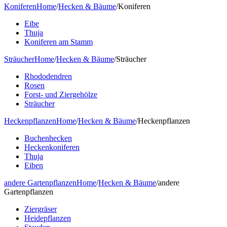
Koniferen
Home
/
Hecken & Bäume
/
Koniferen
Eibe
Thuja
Koniferen am Stamm
Sträucher
Home
/
Hecken & Bäume
/
Sträucher
Rhododendren
Rosen
Forst- und Ziergehölze
Sträucher
Heckenpflanzen
Home
/
Hecken & Bäume
/
Heckenpflanzen
Buchenhecken
Heckenkoniferen
Thuja
Eiben
andere Gartenpflanzen
Home
/
Hecken & Bäume
/
andere
Gartenpflanzen
Ziergräser
Heidepflanzen