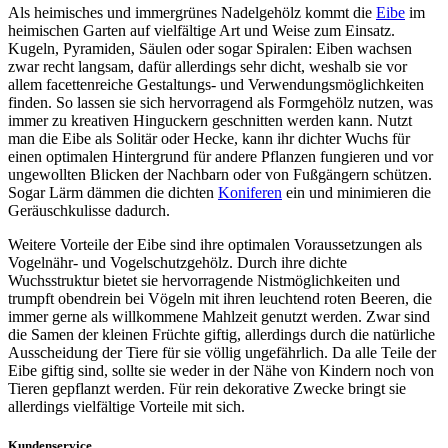
Als heimisches und immergrünes Nadelgehölz kommt die
Eibe
im
heimischen Garten auf vielfältige Art und Weise zum Einsatz.
Kugeln, Pyramiden, Säulen oder sogar Spiralen: Eiben wachsen
zwar recht langsam, dafür allerdings sehr dicht, weshalb sie vor
allem facettenreiche Gestaltungs- und Verwendungsmöglichkeiten
finden. So lassen sie sich hervorragend als Formgehölz nutzen, was
immer zu kreativen Hinguckern geschnitten werden kann. Nutzt
man die Eibe als Solitär oder Hecke, kann ihr dichter Wuchs für
einen optimalen Hintergrund für andere Pflanzen fungieren und vor
ungewollten Blicken der Nachbarn oder von Fußgängern schützen.
Sogar Lärm dämmen die dichten
Koniferen
ein und minimieren die
Geräuschkulisse dadurch.
Weitere Vorteile der Eibe sind ihre optimalen Voraussetzungen als
Vogelnähr- und Vogelschutzgehölz. Durch ihre dichte
Wuchsstruktur bietet sie hervorragende Nistmöglichkeiten und
trumpft obendrein bei Vögeln mit ihren leuchtend roten Beeren, die
immer gerne als willkommene Mahlzeit genutzt werden. Zwar sind
die Samen der kleinen Früchte giftig, allerdings durch die natürliche
Ausscheidung der Tiere für sie völlig ungefährlich. Da alle Teile der
Eibe giftig sind, sollte sie weder in der Nähe von Kindern noch von
Tieren gepflanzt werden. Für rein dekorative Zwecke bringt sie
allerdings vielfältige Vorteile mit sich.
Kundenservice