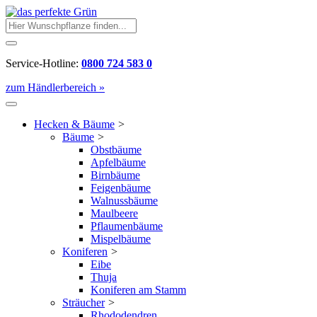
Service-Hotline:
0800 724 583 0
zum Händlerbereich »
Hecken & Bäume
>
Bäume
>
Obstbäume
Apfelbäume
Birnbäume
Feigenbäume
Walnussbäume
Maulbeere
Pflaumenbäume
Mispelbäume
Koniferen
>
Eibe
Thuja
Koniferen am Stamm
Sträucher
>
Rhododendren