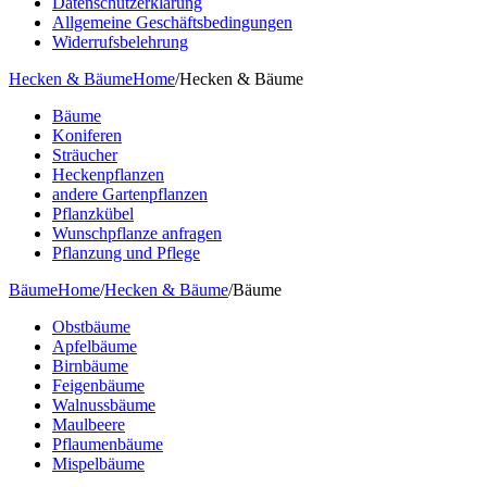
Datenschutzerklärung
Allgemeine Geschäftsbedingungen
Widerrufsbelehrung
Hecken & Bäume
Home
/
Hecken & Bäume
Bäume
Koniferen
Sträucher
Heckenpflanzen
andere Gartenpflanzen
Pflanzkübel
Wunschpflanze anfragen
Pflanzung und Pflege
Bäume
Home
/
Hecken & Bäume
/
Bäume
Obstbäume
Apfelbäume
Birnbäume
Feigenbäume
Walnussbäume
Maulbeere
Pflaumenbäume
Mispelbäume