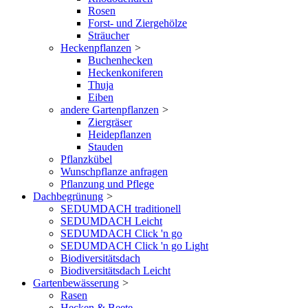
Rosen
Forst- und Ziergehölze
Sträucher
Heckenpflanzen
>
Buchenhecken
Heckenkoniferen
Thuja
Eiben
andere Gartenpflanzen
>
Ziergräser
Heidepflanzen
Stauden
Pflanzkübel
Wunschpflanze anfragen
Pflanzung und Pflege
Dachbegrünung
>
SEDUMDACH traditionell
SEDUMDACH Leicht
SEDUMDACH Click 'n go
SEDUMDACH Click 'n go Light
Biodiversitätsdach
Biodiversitätsdach Leicht
Gartenbewässerung
>
Rasen
Hecken & Beete