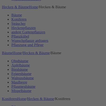
Hecken & Bäume
Home
/
Hecken & Bäume
Bäume
Koniferen
Sträucher
Heckenpflanzen
andere Gartenpflanzen
Pflanzkübel
Wunschpflanze anfragen
Pflanzung und Pflege
Bäume
Home
/
Hecken & Bäume
/
Bäume
Obstbäume
Apfelbäume
Birnbäume
Feigenbäume
Walnussbäume
Maulbeere
Pflaumenbäume
Mispelbäume
Koniferen
Home
/
Hecken & Bäume
/
Koniferen