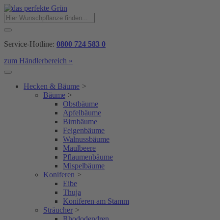
Service-Hotline:
0800 724 583 0
zum Händlerbereich »
Hecken & Bäume
>
Bäume
>
Obstbäume
Apfelbäume
Birnbäume
Feigenbäume
Walnussbäume
Maulbeere
Pflaumenbäume
Mispelbäume
Koniferen
>
Eibe
Thuja
Koniferen am Stamm
Sträucher
>
Rhododendren