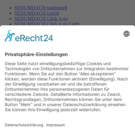
SEDUMDACH traditionell
SEDUMDACH Leicht
SEDUMDACH Click 'n go
SEDUMDACH Click 'n go Light
Biodiversitätsdach
Biodiversitätsdach Leicht
Gartenbewässerung
Home
/
Gartenbewässerung
Rasen
Hecken & Beete
Zubehör Bewässerung
Mähroboter
Home
/
Mähroboter
Mähroboter mit Begrenzungskabel
Mähroboter ohne Begrenzungskabel
Zubehör für Mähroboter
Dünger
Home
/
Dünger
Bodenaktivator
Rasaflor
Animalin