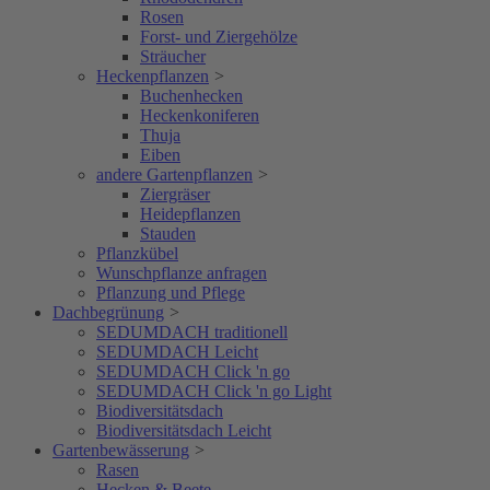
Rosen
Forst- und Ziergehölze
Sträucher
Heckenpflanzen
>
Buchenhecken
Heckenkoniferen
Thuja
Eiben
andere Gartenpflanzen
>
Ziergräser
Heidepflanzen
Stauden
Pflanzkübel
Wunschpflanze anfragen
Pflanzung und Pflege
Dachbegrünung
>
SEDUMDACH traditionell
SEDUMDACH Leicht
SEDUMDACH Click 'n go
SEDUMDACH Click 'n go Light
Biodiversitätsdach
Biodiversitätsdach Leicht
Gartenbewässerung
>
Rasen
Hecken & Beete