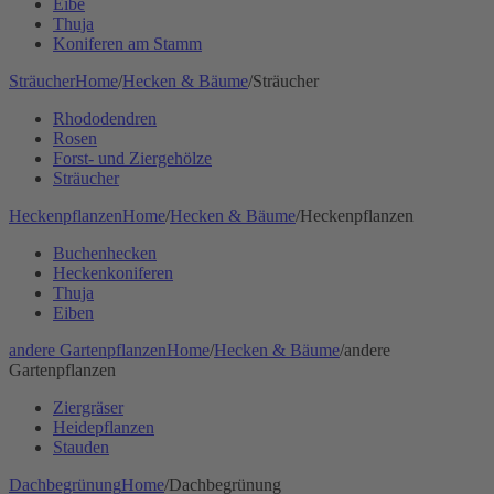
Eibe
Thuja
Koniferen am Stamm
Sträucher
Home
/
Hecken & Bäume
/
Sträucher
Rhododendren
Rosen
Forst- und Ziergehölze
Sträucher
Heckenpflanzen
Home
/
Hecken & Bäume
/
Heckenpflanzen
Buchenhecken
Heckenkoniferen
Thuja
Eiben
andere Gartenpflanzen
Home
/
Hecken & Bäume
/
andere
Gartenpflanzen
Ziergräser
Heidepflanzen
Stauden
Dachbegrünung
Home
/
Dachbegrünung