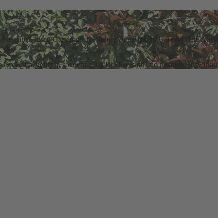
Sie dabei, Ihren Garten noch schöner zu gestalten. Unsere breite Ausw
die Optik maßgeblich, sondern auch Biodiversität und positive Auswirku