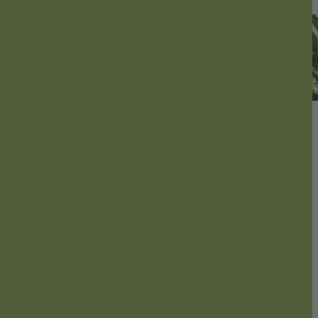
Wir helfen Ihnen,
die richtige Pflanze zu finden
Ob Blühsträucher, Koniferen oder imposante Bäume, wir unterstützen 
passende Schmuckstück.
Mit einer größeren Pflanzenvielfalt im Garten fördern Sie nicht nur 
Kundenservice
Kontakt
Versandkosten / Lieferkosten
Zahlungsarten
Gutscheine
Informationen
Impressum
Datenschutzerklärung
Allgemeine Geschäftsbedingungen
Widerrufsbelehrung
zum B2B Händlerbereich
Widerruf starten