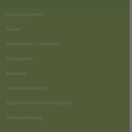
Rosen
Forst- und Ziergehölze
zum Händlerbereich
Sträucher
Heckenpflanzen
>
Buchenhecken
Kontakt
Heckenkoniferen
Thuja
Eiben
Versandkosten / Lieferkosten
andere Gartenpflanzen
>
Ziergräser
Heidepflanzen
Zahlungsarten
Stauden
Pflanzkübel
Impressum
Wunschpflanze anfragen
Pflanzung und Pflege
Dachbegrünung
>
Datenschutzerklärung
SEDUMDACH traditionell
SEDUMDACH Leicht
SEDUMDACH Click 'n go
Allgemeine Geschäftsbedingungen
SEDUMDACH Click 'n go Light
Biodiversitätsdach
Biodiversitätsdach Leicht
Widerrufsbelehrung
Gartenbewässerung
>
Rasen
Hecken & Beete