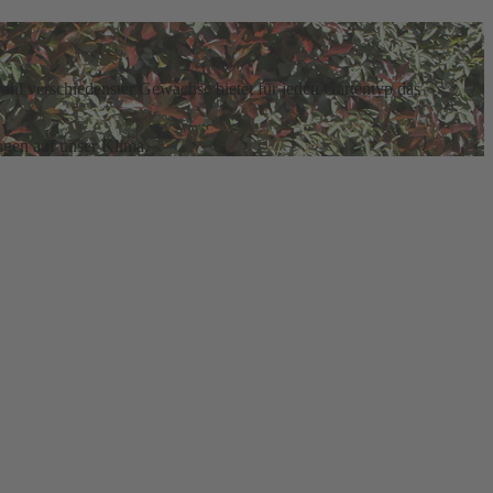
ahl verschiedenster Gewächse bietet für jeden Gartentyp das
ngen auf unser Klima.