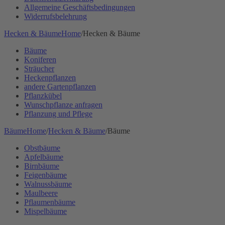
Allgemeine Geschäftsbedingungen
Widerrufsbelehrung
Hecken & Bäume
Home
/
Hecken & Bäume
Bäume
Koniferen
Sträucher
Heckenpflanzen
andere Gartenpflanzen
Pflanzkübel
Wunschpflanze anfragen
Pflanzung und Pflege
Bäume
Home
/
Hecken & Bäume
/
Bäume
Obstbäume
Apfelbäume
Birnbäume
Feigenbäume
Walnussbäume
Maulbeere
Pflaumenbäume
Mispelbäume