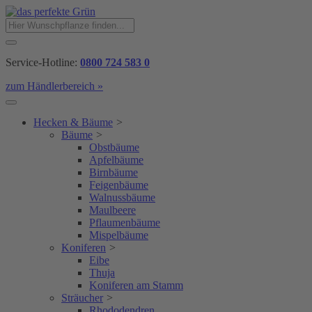
Service-Hotline:
0800 724 583 0
zum Händlerbereich »
Hecken & Bäume
>
Bäume
>
Obstbäume
Apfelbäume
Birnbäume
Feigenbäume
Walnussbäume
Maulbeere
Pflaumenbäume
Mispelbäume
Koniferen
>
Eibe
Thuja
Koniferen am Stamm
Sträucher
>
Rhododendren