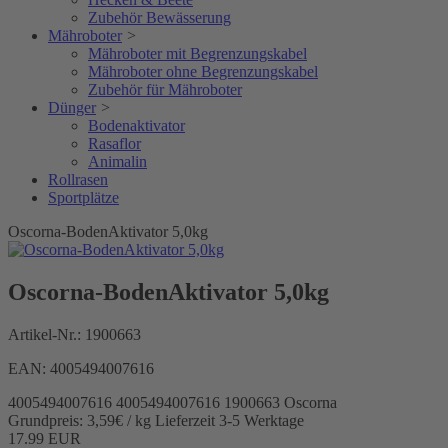
Zubehör Bewässerung
Mähroboter
>
Mähroboter mit Begrenzungskabel
Mähroboter ohne Begrenzungskabel
Zubehör für Mähroboter
Dünger
>
Bodenaktivator
Rasaflor
Animalin
Rollrasen
Sportplätze
Oscorna-BodenAktivator 5,0kg
Oscorna-BodenAktivator 5,0kg
Artikel-Nr.:
1900663
EAN:
4005494007616
4005494007616
4005494007616
1900663
Oscorna
Grundpreis: 3,59€ / kg
Lieferzeit 3-5 Werktage
17.99
EUR