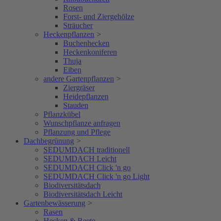
Rosen
Forst- und Ziergehölze
Sträucher
Heckenpflanzen
>
Buchenhecken
Heckenkoniferen
Thuja
Eiben
andere Gartenpflanzen
>
Ziergräser
Heidepflanzen
Stauden
Pflanzkübel
Wunschpflanze anfragen
Pflanzung und Pflege
Dachbegrünung
>
SEDUMDACH traditionell
SEDUMDACH Leicht
SEDUMDACH Click 'n go
SEDUMDACH Click 'n go Light
Biodiversitätsdach
Biodiversitätsdach Leicht
Gartenbewässerung
>
Rasen
Hecken & Beete