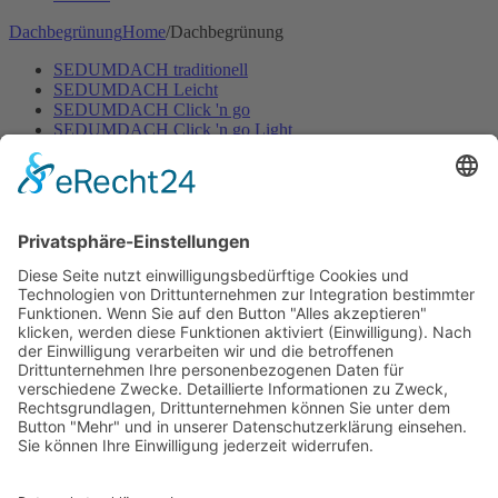
Dachbegrünung
Home
/
Dachbegrünung
SEDUMDACH traditionell
SEDUMDACH Leicht
SEDUMDACH Click 'n go
SEDUMDACH Click 'n go Light
Biodiversitätsdach
Biodiversitätsdach Leicht
Gartenbewässerung
Home
/
Gartenbewässerung
Rasen
Hecken & Beete
Zubehör Bewässerung
Mähroboter
Home
/
Mähroboter
Mähroboter mit Begrenzungskabel
Mähroboter ohne Begrenzungskabel
Zubehör für Mähroboter
Dünger
Home
/
Dünger
Bodenaktivator
Rasaflor