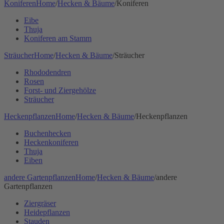
Koniferen
Home
/
Hecken & Bäume
/
Koniferen
Eibe
Thuja
Koniferen am Stamm
Sträucher
Home
/
Hecken & Bäume
/
Sträucher
Rhododendren
Rosen
Forst- und Ziergehölze
Sträucher
Heckenpflanzen
Home
/
Hecken & Bäume
/
Heckenpflanzen
Buchenhecken
Heckenkoniferen
Thuja
Eiben
andere Gartenpflanzen
Home
/
Hecken & Bäume
/
andere
Gartenpflanzen
Ziergräser
Heidepflanzen
Stauden