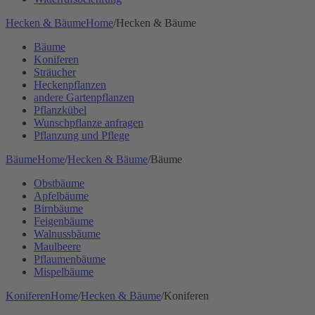
Hecken & Bäume
Home
/
Hecken & Bäume
Bäume
Koniferen
Sträucher
Heckenpflanzen
andere Gartenpflanzen
Pflanzkübel
Wunschpflanze anfragen
Pflanzung und Pflege
Bäume
Home
/
Hecken & Bäume
/
Bäume
Obstbäume
Apfelbäume
Birnbäume
Feigenbäume
Walnussbäume
Maulbeere
Pflaumenbäume
Mispelbäume
Koniferen
Home
/
Hecken & Bäume
/
Koniferen