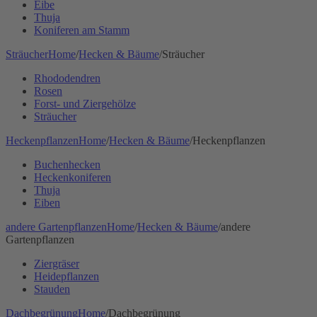
Eibe
Thuja
Koniferen am Stamm
Sträucher
Home
/
Hecken & Bäume
/
Sträucher
Rhododendren
Rosen
Forst- und Ziergehölze
Sträucher
Heckenpflanzen
Home
/
Hecken & Bäume
/
Heckenpflanzen
Buchenhecken
Heckenkoniferen
Thuja
Eiben
andere Gartenpflanzen
Home
/
Hecken & Bäume
/
andere
Gartenpflanzen
Ziergräser
Heidepflanzen
Stauden
Dachbegrünung
Home
/
Dachbegrünung