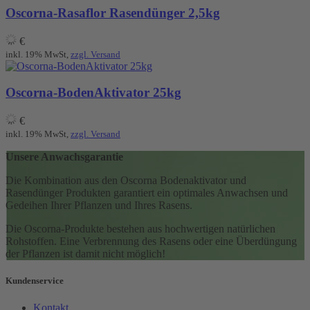
Oscorna-Rasaflor Rasendünger 2,5kg
€
inkl. 19% MwSt,
zzgl. Versand
Oscorna-BodenAktivator 25kg
€
inkl. 19% MwSt,
zzgl. Versand
Unsere Anwachsgarantie
Die Kombination aus den Oscorna Bodenaktivator und
Rasendünger Produkten garantiert ein optimales Anwachsen und
Gedeihen Ihrer Pflanzen und Ihres Rasens.
Die Oscorna-Produkte bestehen aus hochwertigen natürlichen
Rohstoffen. Eine Verbrennung des Rasens oder eine Überdüngung
der Pflanzen ist damit nicht möglich!
Kundenservice
Kontakt