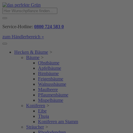
Service-Hotline:
0800 724 583 0
zum Händlerbereich »
Hecken & Bäume
>
Bäume
>
Obstbäume
Apfelbäume
Birnbäume
Feigenbäume
Walnussbäume
Maulbeere
Pflaumenbäume
Mispelbäume
Koniferen
>
Eibe
Thuja
Koniferen am Stamm
Sträucher
>
Rhododendren