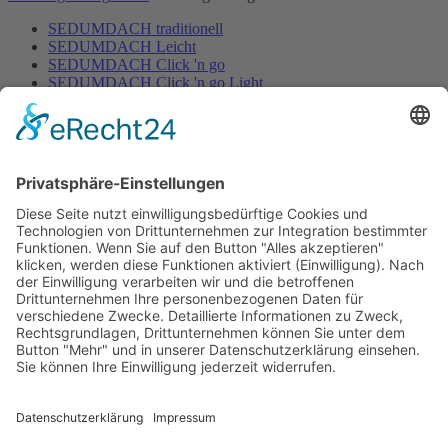
SEDUMDACH traditionell
SEDUMDACH Leicht
SEDUMDACH Click 'n go
SEDUMDACH Click 'n go Light
Biodiversitätsdach
Biodiversitätsdach Leicht
Gartenbewässerung
Home
/
Gartenbewässerung
Rasen
Hecken & Beete
Zubehör Bewässerung
Mähroboter
Home
/
Mähroboter
Mähroboter mit Begrenzungskabel
Mähroboter ohne Begrenzungskabel
Zubehör für Mähroboter
Dünger
Home
/
Dünger
Bodenaktivator
Rasaflor
Animalin