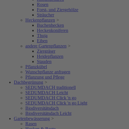
Rosen
Forst- und Ziergehölze
Sträucher
Heckenpflanzen
>
Buchenhecken
Heckenkoniferen
Thuja
Eiben
andere Gartenpflanzen
>
Ziergräser
Heidepflanzen
Stauden
Pflanzkübel
Wunschpflanze anfragen
Pflanzung und Pflege
Dachbegrünung
>
SEDUMDACH traditionell
SEDUMDACH Leicht
SEDUMDACH Click 'n go
SEDUMDACH Click 'n go Light
Biodiversitätsdach
Biodiversitätsdach Leicht
Gartenbewässerung
>
Rasen
Hecken & Beete