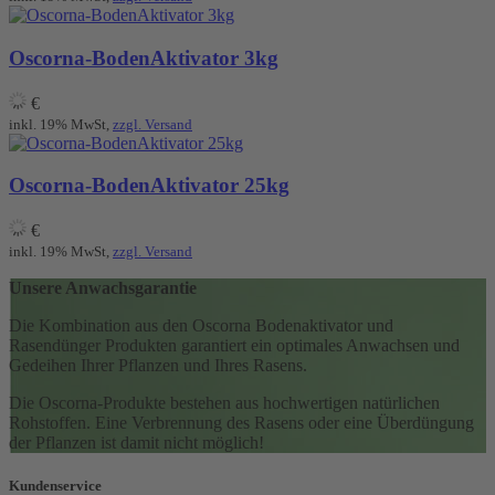
Oscorna-BodenAktivator 3kg
€
inkl. 19% MwSt,
zzgl. Versand
Oscorna-BodenAktivator 25kg
€
inkl. 19% MwSt,
zzgl. Versand
Unsere Anwachsgarantie
Die Kombination aus den Oscorna Bodenaktivator und
Rasendünger Produkten garantiert ein optimales Anwachsen und
Gedeihen Ihrer Pflanzen und Ihres Rasens.
Die Oscorna-Produkte bestehen aus hochwertigen natürlichen
Rohstoffen. Eine Verbrennung des Rasens oder eine Überdüngung
der Pflanzen ist damit nicht möglich!
Kundenservice