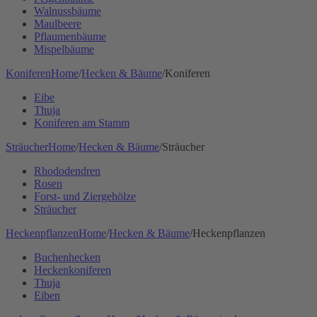
Walnussbäume
Maulbeere
Pflaumenbäume
Mispelbäume
Koniferen
Home
/
Hecken & Bäume
/
Koniferen
Eibe
Thuja
Koniferen am Stamm
Sträucher
Home
/
Hecken & Bäume
/
Sträucher
Rhododendren
Rosen
Forst- und Ziergehölze
Sträucher
Heckenpflanzen
Home
/
Hecken & Bäume
/
Heckenpflanzen
Buchenhecken
Heckenkoniferen
Thuja
Eiben