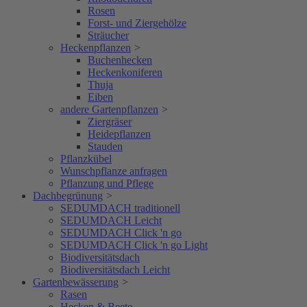
Rosen
Forst- und Ziergehölze
Sträucher
Heckenpflanzen
>
Buchenhecken
Heckenkoniferen
Thuja
Eiben
andere Gartenpflanzen
>
Ziergräser
Heidepflanzen
Stauden
Pflanzkübel
Wunschpflanze anfragen
Pflanzung und Pflege
Dachbegrünung
>
SEDUMDACH traditionell
SEDUMDACH Leicht
SEDUMDACH Click 'n go
SEDUMDACH Click 'n go Light
Biodiversitätsdach
Biodiversitätsdach Leicht
Gartenbewässerung
>
Rasen
Hecken & Beete