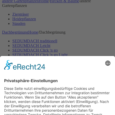
andere Gartenpflanzen
Home
/
Hecken & Bäume
/
andere
Gartenpflanzen
Ziergräser
Heidepflanzen
Stauden
Dachbegrünung
Home
/
Dachbegrünung
SEDUMDACH traditionell
SEDUMDACH Leicht
SEDUMDACH Click 'n go
SEDUMDACH Click 'n go Light
Biodiversitätsdach
Biodiversitätsdach Leicht
Gartenbewässerung
Home
/
Gartenbewässerung
Rasen
Hecken & Beete
Zubehör Bewässerung
Mähroboter
Home
/
Mähroboter
Mähroboter mit Begrenzungskabel
Mähroboter ohne Begrenzungskabel