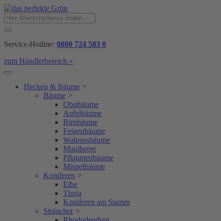
Service-Hotline:
0800 724 583 0
zum Händlerbereich »
Hecken & Bäume
>
Bäume
>
Obstbäume
Apfelbäume
Birnbäume
Feigenbäume
Walnussbäume
Maulbeere
Pflaumenbäume
Mispelbäume
Koniferen
>
Eibe
Thuja
Koniferen am Stamm
Sträucher
>
Rhododendren