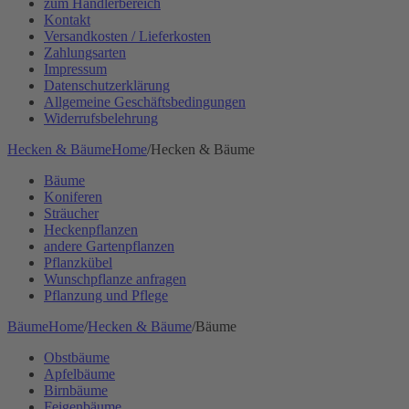
zum Händlerbereich
Kontakt
Versandkosten / Lieferkosten
Zahlungsarten
Impressum
Datenschutzerklärung
Allgemeine Geschäftsbedingungen
Widerrufsbelehrung
Hecken & Bäume
Home
/
Hecken & Bäume
Bäume
Koniferen
Sträucher
Heckenpflanzen
andere Gartenpflanzen
Pflanzkübel
Wunschpflanze anfragen
Pflanzung und Pflege
Bäume
Home
/
Hecken & Bäume
/
Bäume
Obstbäume
Apfelbäume
Birnbäume
Feigenbäume