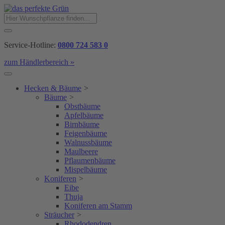
Service-Hotline:
0800 724 583 0
zum Händlerbereich »
Hecken & Bäume
>
Bäume
>
Obstbäume
Apfelbäume
Birnbäume
Feigenbäume
Walnussbäume
Maulbeere
Pflaumenbäume
Mispelbäume
Koniferen
>
Eibe
Thuja
Koniferen am Stamm
Sträucher
>
Rhododendren