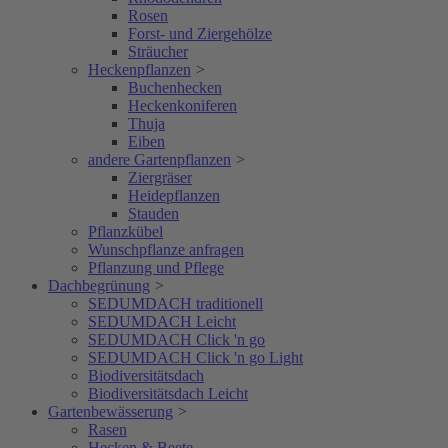
Rosen
Forst- und Ziergehölze
Sträucher
Heckenpflanzen
>
Buchenhecken
Heckenkoniferen
Thuja
Eiben
andere Gartenpflanzen
>
Ziergräser
Heidepflanzen
Stauden
Pflanzkübel
Wunschpflanze anfragen
Pflanzung und Pflege
Dachbegrünung
>
SEDUMDACH traditionell
SEDUMDACH Leicht
SEDUMDACH Click 'n go
SEDUMDACH Click 'n go Light
Biodiversitätsdach
Biodiversitätsdach Leicht
Gartenbewässerung
>
Rasen
Hecken & Beete