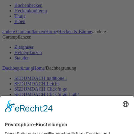
Buchenhecken
Heckenkoniferen
Thuja
Eiben
andere Gartenpflanzen
Home
/
Hecken & Bäume
/
andere
Gartenpflanzen
Ziergräser
Heidepflanzen
Stauden
Dachbegrünung
Home
/
Dachbegrünung
SEDUMDACH traditionell
SEDUMDACH Leicht
SEDUMDACH Click 'n go
SEDUMDACH Click 'n go Light
Biodiversitätsdach
Biodiversitätsdach Leicht
Gartenbewässerung
Home
/
Gartenbewässerung
Rasen
Hecken & Beete