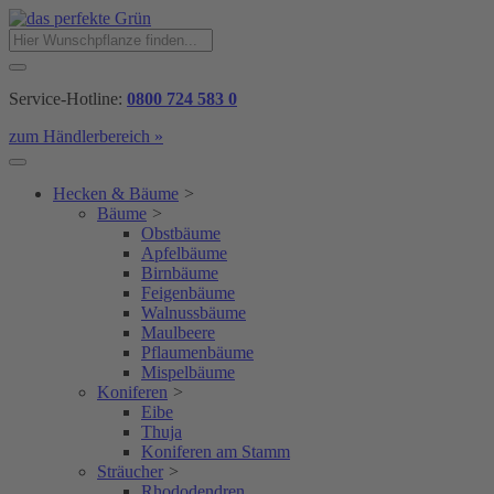
Service-Hotline:
0800 724 583 0
zum Händlerbereich »
Hecken & Bäume
>
Bäume
>
Obstbäume
Apfelbäume
Birnbäume
Feigenbäume
Walnussbäume
Maulbeere
Pflaumenbäume
Mispelbäume
Koniferen
>
Eibe
Thuja
Koniferen am Stamm
Sträucher
>
Rhododendren