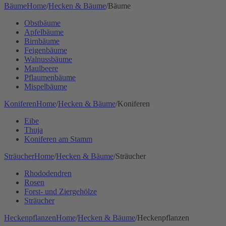
Bäume
Home
/
Hecken & Bäume
/
Bäume
Obstbäume
Apfelbäume
Birnbäume
Feigenbäume
Walnussbäume
Maulbeere
Pflaumenbäume
Mispelbäume
Koniferen
Home
/
Hecken & Bäume
/
Koniferen
Eibe
Thuja
Koniferen am Stamm
Sträucher
Home
/
Hecken & Bäume
/
Sträucher
Rhododendren
Rosen
Forst- und Ziergehölze
Sträucher
Heckenpflanzen
Home
/
Hecken & Bäume
/
Heckenpflanzen