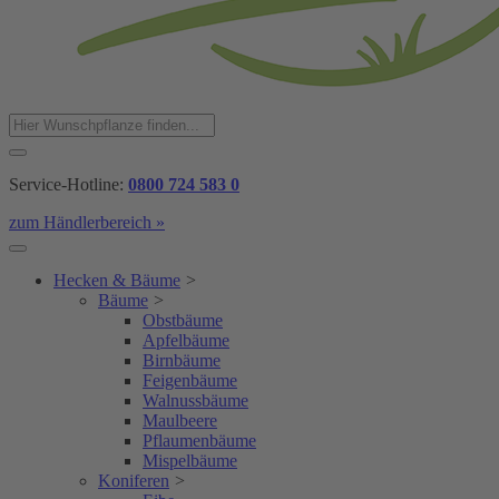
Service-Hotline:
0800 724 583 0
zum Händlerbereich »
Hecken & Bäume
>
Bäume
>
Obstbäume
Apfelbäume
Birnbäume
Feigenbäume
Walnussbäume
Maulbeere
Pflaumenbäume
Mispelbäume
Koniferen
>