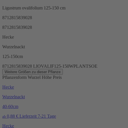
Ligustrum ovalifolium 125-150 cm
8712815839028
8712815839028
Hecke
Wurzelnackt
125-150cm
8712815839028
LIOVALIF125-150WPLANTSOE
Weitere Größen zu dieser Pflanze
Pflanzenform
Wurzel
Höhe
Preis
Hecke
Wurzelnackt
40-60cm
0,88
€
Lieferzeit 7-21 Tage
ab
Hecke