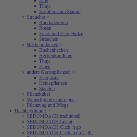
Eibe
Thuja
Koniferen am Stamm
Sträucher
>
Rhododendren
Rosen
Forst- und Ziergehölze
Sträucher
Heckenpflanzen
>
Buchenhecken
Heckenkoniferen
Thuja
Eiben
andere Gartenpflanzen
>
Ziergräser
Heidepflanzen
Stauden
Pflanzkübel
Wunschpflanze anfragen
Pflanzung und Pflege
Dachbegrünung
>
SEDUMDACH traditionell
SEDUMDACH Leicht
SEDUMDACH Click 'n go
SEDUMDACH Click 'n go Light