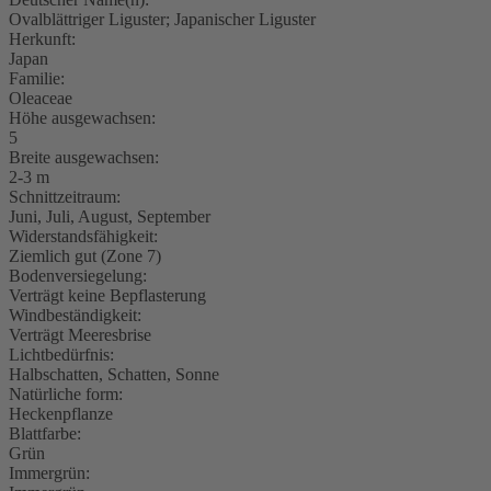
Ovalblättriger Liguster; Japanischer Liguster
Herkunft:
Japan
Familie:
Oleaceae
Höhe ausgewachsen:
5
Breite ausgewachsen:
2-3 m
Schnittzeitraum:
Juni, Juli, August, September
Widerstandsfähigkeit:
Ziemlich gut (Zone 7)
Bodenversiegelung:
Verträgt keine Bepflasterung
Windbeständigkeit:
Verträgt Meeresbrise
Lichtbedürfnis:
Halbschatten, Schatten, Sonne
Natürliche form:
Heckenpflanze
Blattfarbe:
Grün
Immergrün: