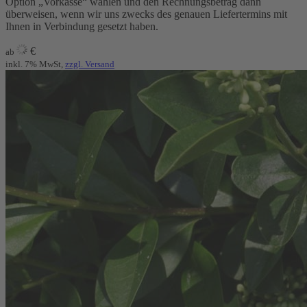
Option „Vorkasse“ wählen und den Rechnungsbetrag dann
überweisen, wenn wir uns zwecks des genauen Liefertermins mit
Ihnen in Verbindung gesetzt haben.
€
ab
inkl. 7% MwSt,
zzgl. Versand