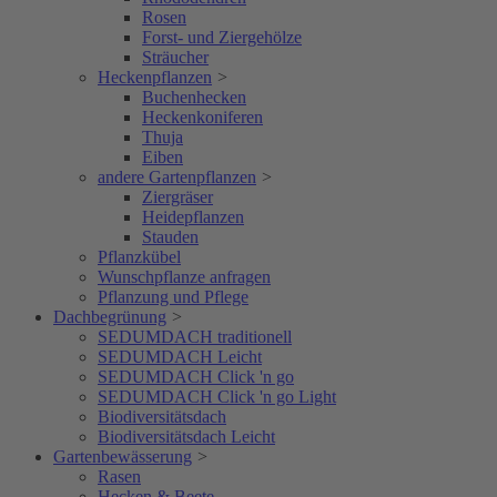
Rosen
Forst- und Ziergehölze
Sträucher
Heckenpflanzen
>
Buchenhecken
Heckenkoniferen
Thuja
Eiben
andere Gartenpflanzen
>
Ziergräser
Heidepflanzen
Stauden
Pflanzkübel
Wunschpflanze anfragen
Pflanzung und Pflege
Dachbegrünung
>
SEDUMDACH traditionell
SEDUMDACH Leicht
SEDUMDACH Click 'n go
SEDUMDACH Click 'n go Light
Biodiversitätsdach
Biodiversitätsdach Leicht
Gartenbewässerung
>
Rasen
Hecken & Beete