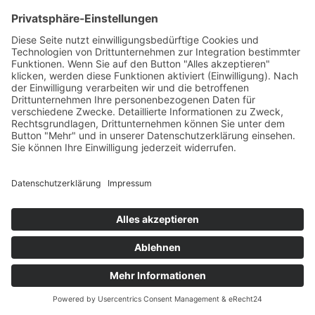
Rasendünger Produkten garantiert ein optimales Anwachsen und
Gedeihen Ihrer Pflanzen und Ihres Rasens.
Die Oscorna-Produkte bestehen aus hochwertigen natürlichen
Rohstoffen. Eine Verbrennung des Rasens oder eine Überdüngung
der Pflanzen ist damit nicht möglich!
Kundenservice
Kontakt
Versandkosten / Lieferkosten
Zahlungsarten
Gutscheine
Informationen
Impressum
Datenschutzerklärung
Allgemeine Geschäftsbedingungen
Widerrufsbelehrung
zum B2B Händlerbereich
Widerruf starten
Kontakt