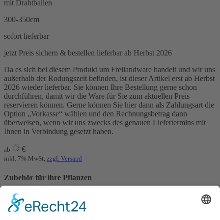
mit Drahtballen
300-350cm
sofort lieferbar
jetzt Preis sichern & bestellen
lieferbar ab Herbst 2026
Da es sich bei diesem Produkt um Freilandware handelt und wir uns
außerhalb der Rodungszeit befinden, ist dieser Artikel erst ab Herbst
2026 wieder lieferbar. Sie können Ihre Bestellung gerne schon
durchführen, damit wir die Ware für Sie zum aktuellen Preis
reservieren können. Gerne können Sie hier dann als Zahlungsart die
Option „Vorkasse“ wählen und den Rechnungsbetrag dann
überweisen, wenn wir uns zwecks des genauen Liefertermins mit
Ihnen in Verbindung gesetzt haben.
€
ab
inkl. 7% MwSt,
zzgl. Versand
Zubehör für ihre Pflanzen
Unsere Anwachsgarantie
Die Kombination aus den Oscorna Bodenaktivator und