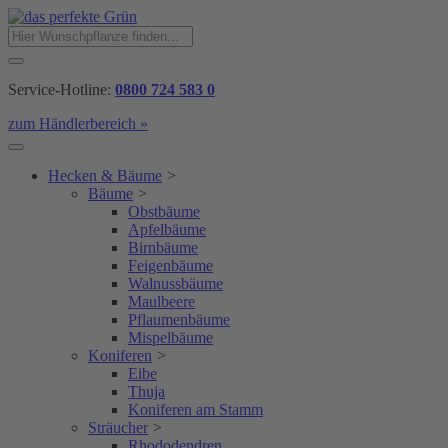
Service-Hotline:
0800 724 583 0
zum Händlerbereich »
Hecken & Bäume
>
Bäume
>
Obstbäume
Apfelbäume
Birnbäume
Feigenbäume
Walnussbäume
Maulbeere
Pflaumenbäume
Mispelbäume
Koniferen
>
Eibe
Thuja
Koniferen am Stamm
Sträucher
>
Rhododendren