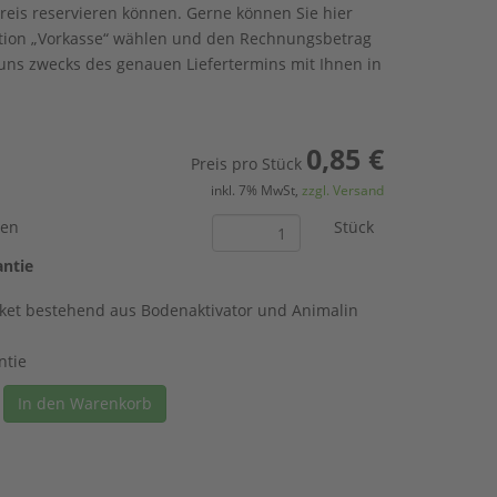
reis reservieren können. Gerne können Sie hier
ption „Vorkasse“ wählen und den Rechnungsbetrag
ns zwecks des genauen Liefertermins mit Ihnen in
0,85
€
Preis pro Stück
inkl. 7% MwSt,
zzgl. Versand
zen
Stück
antie
paket bestehend aus Bodenaktivator und Animalin
ntie
In den Warenkorb