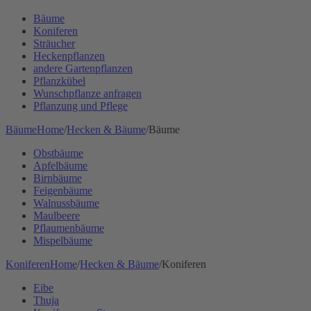
Bäume
Koniferen
Sträucher
Heckenpflanzen
andere Gartenpflanzen
Pflanzkübel
Wunschpflanze anfragen
Pflanzung und Pflege
Bäume
Home
/
Hecken & Bäume
/
Bäume
Obstbäume
Apfelbäume
Birnbäume
Feigenbäume
Walnussbäume
Maulbeere
Pflaumenbäume
Mispelbäume
Koniferen
Home
/
Hecken & Bäume
/
Koniferen
Eibe
Thuja