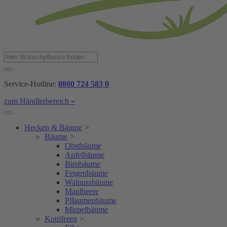
Service-Hotline:
0800 724 583 0
zum Händlerbereich »
Hecken & Bäume
>
Bäume
>
Obstbäume
Apfelbäume
Birnbäume
Feigenbäume
Walnussbäume
Maulbeere
Pflaumenbäume
Mispelbäume
Koniferen
>