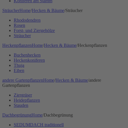
Koniferen am Stamm
Sträucher
Home
/
Hecken & Bäume
/
Sträucher
Rhododendren
Rosen
Forst- und Ziergehölze
Sträucher
Heckenpflanzen
Home
/
Hecken & Bäume
/
Heckenpflanzen
Buchenhecken
Heckenkoniferen
Thuja
Eiben
andere Gartenpflanzen
Home
/
Hecken & Bäume
/
andere
Gartenpflanzen
Ziergräser
Heidepflanzen
Stauden
Dachbegrünung
Home
/
Dachbegrünung
SEDUMDACH traditionell