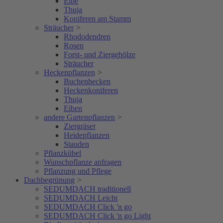
Eibe
Thuja
Koniferen am Stamm
Sträucher
>
Rhododendren
Rosen
Forst- und Ziergehölze
Sträucher
Heckenpflanzen
>
Buchenhecken
Heckenkoniferen
Thuja
Eiben
andere Gartenpflanzen
>
Ziergräser
Heidepflanzen
Stauden
Pflanzkübel
Wunschpflanze anfragen
Pflanzung und Pflege
Dachbegrünung
>
SEDUMDACH traditionell
SEDUMDACH Leicht
SEDUMDACH Click 'n go
SEDUMDACH Click 'n go Light