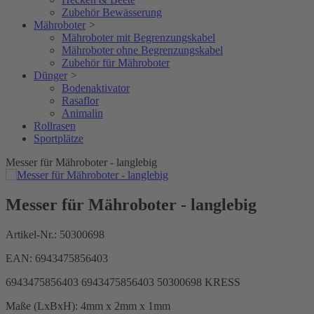
Zubehör Bewässerung
Mähroboter
>
Mähroboter mit Begrenzungskabel
Mähroboter ohne Begrenzungskabel
Zubehör für Mähroboter
Dünger
>
Bodenaktivator
Rasaflor
Animalin
Rollrasen
Sportplätze
Messer für Mähroboter - langlebig
Messer für Mähroboter - langlebig
Artikel-Nr.:
50300698
EAN:
6943475856403
6943475856403
6943475856403
50300698
KRESS
Maße (LxBxH):
4mm x 2mm x 1mm