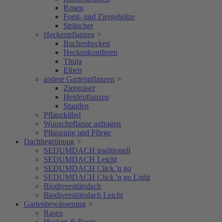
Rosen
Forst- und Ziergehölze
Sträucher
Heckenpflanzen
>
Buchenhecken
Heckenkoniferen
Thuja
Eiben
andere Gartenpflanzen
>
Ziergräser
Heidepflanzen
Stauden
Pflanzkübel
Wunschpflanze anfragen
Pflanzung und Pflege
Dachbegrünung
>
SEDUMDACH traditionell
SEDUMDACH Leicht
SEDUMDACH Click 'n go
SEDUMDACH Click 'n go Light
Biodiversitätsdach
Biodiversitätsdach Leicht
Gartenbewässerung
>
Rasen
Hecken & Beete