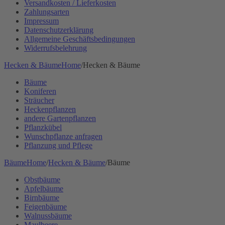
Versandkosten / Lieferkosten
Zahlungsarten
Impressum
Datenschutzerklärung
Allgemeine Geschäftsbedingungen
Widerrufsbelehrung
Hecken & Bäume
Home
/
Hecken & Bäume
Bäume
Koniferen
Sträucher
Heckenpflanzen
andere Gartenpflanzen
Pflanzkübel
Wunschpflanze anfragen
Pflanzung und Pflege
Bäume
Home
/
Hecken & Bäume
/
Bäume
Obstbäume
Apfelbäume
Birnbäume
Feigenbäume
Walnussbäume
Maulbeere