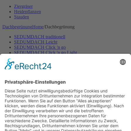
Ziergräser
Heidepflanzen
Stauden
Dachbegrünung
Home
/
Dachbegrünung
SEDUMDACH traditionell
SEDUMDACH Leicht
SEDUMDACH Click 'n go
SEDUMDACH Click 'n go Light
Biodiversitätsdach
Biodiversitätsdach Leicht
Gartenbewässerung
Home
/
Gartenbewässerung
Rasen
Hecken & Beete
Zubehör Bewässerung
Mähroboter
Home
/
Mähroboter
Mähroboter mit Begrenzungskabel
Mähroboter ohne Begrenzungskabel
Zubehör für Mähroboter