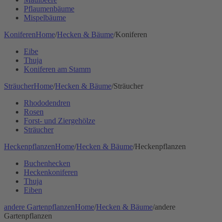
Pflaumenbäume
Mispelbäume
Koniferen
Home
/
Hecken & Bäume
/
Koniferen
Eibe
Thuja
Koniferen am Stamm
Sträucher
Home
/
Hecken & Bäume
/
Sträucher
Rhododendren
Rosen
Forst- und Ziergehölze
Sträucher
Heckenpflanzen
Home
/
Hecken & Bäume
/
Heckenpflanzen
Buchenhecken
Heckenkoniferen
Thuja
Eiben
andere Gartenpflanzen
Home
/
Hecken & Bäume
/
andere
Gartenpflanzen