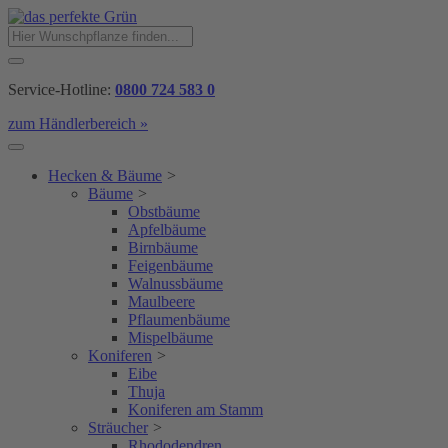
Service-Hotline:
0800 724 583 0
zum Händlerbereich »
Hecken & Bäume
>
Bäume
>
Obstbäume
Apfelbäume
Birnbäume
Feigenbäume
Walnussbäume
Maulbeere
Pflaumenbäume
Mispelbäume
Koniferen
>
Eibe
Thuja
Koniferen am Stamm
Sträucher
>
Rhododendren