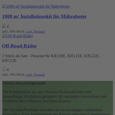
1000 m² Installationskit für Mähroboter
€
inkl. 19% MwSt,
zzgl. Versand
Off-Road-Räder
2 Stück als Satz - Passend für KR120E, KR121E, KR122E,
KR123E
€
inkl. 19% MwSt,
zzgl. Versand
Unsere Anwachsgarantie
Die Kombination aus den Oscorna Bodenaktivator und
Rasendünger Produkten garantiert ein optimales Anwachsen und
Gedeihen Ihrer Pflanzen und Ihres Rasens.
Die Oscorna-Produkte bestehen aus hochwertigen natürlichen
Rohstoffen. Eine Verbrennung des Rasens oder eine Überdüngung