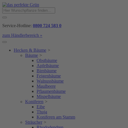
Service-Hotline:
0800 724 583 0
zum Händlerbereich »
Hecken & Bäume
>
Bäume
>
Obstbäume
Apfelbäume
Birnbäume
Feigenbäume
Walnussbäume
Maulbeere
Pflaumenbäume
Mispelbäume
Koniferen
>
Eibe
Thuja
Koniferen am Stamm
Sträucher
>
Rhododendren