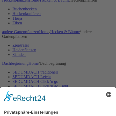
Heckenpflanzen
Home
/
Hecken & Bäume
/
Heckenpflanzen
Buchenhecken
Heckenkoniferen
Thuja
Eiben
andere Gartenpflanzen
Home
/
Hecken & Bäume
/
andere
Gartenpflanzen
Ziergräser
Heidepflanzen
Stauden
Dachbegrünung
Home
/
Dachbegrünung
SEDUMDACH traditionell
SEDUMDACH Leicht
SEDUMDACH Click 'n go
SEDUMDACH Click 'n go Light
Biodiversitätsdach
Biodiversitätsdach Leicht
Gartenbewässerung
Home
/
Gartenbewässerung
Rasen