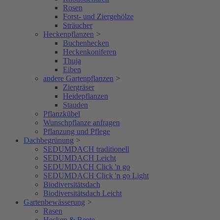
Rosen
Forst- und Ziergehölze
Sträucher
Heckenpflanzen
>
Buchenhecken
Heckenkoniferen
Thuja
Eiben
andere Gartenpflanzen
>
Ziergräser
Heidepflanzen
Stauden
Pflanzkübel
Wunschpflanze anfragen
Pflanzung und Pflege
Dachbegrünung
>
SEDUMDACH traditionell
SEDUMDACH Leicht
SEDUMDACH Click 'n go
SEDUMDACH Click 'n go Light
Biodiversitätsdach
Biodiversitätsdach Leicht
Gartenbewässerung
>
Rasen
Hecken & Beete