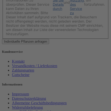
Informationen zu
Sie die
Nutzung
, um
und
überprüfen. Dieser Service
Details
des
fortzufahren.
kann Daten zu Ihren
durch
Service
Aktivitäten sammeln. Bitte
zu
Dieser Inhalt darf aufgrund von Trackern, die Besuchern
nicht offengelegt werden, nicht geladen werden. Der
Besitzer der Website muss diese mit seinem CMP einrichten,
um diesen Inhalt zur Liste der verwendeten Technologien
hinzuzufügen.
Kundenservice
Kontakt
Versandkosten / Lieferkosten
Zahlungsarten
Gutscheine
Informationen
Impressum
Datenschutzerklärung
Allgemeine Geschäftsbedingungen
Widerrufsbelehrung