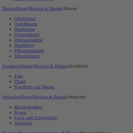
Bäume
Home
/
Hecken & Bäume
/
Bäume
Obstbäume
Apfelbäume
Birnbäume
Feigenbäume
Walnussbäume
Maulbeere
Pflaumenbäume
Mispelbäume
Koniferen
Home
/
Hecken & Bäume
/
Koniferen
Eibe
Thuja
Koniferen am Stamm
Sträucher
Home
/
Hecken & Bäume
/
Sträucher
Rhododendren
Rosen
Forst- und Ziergehölze
Sträucher